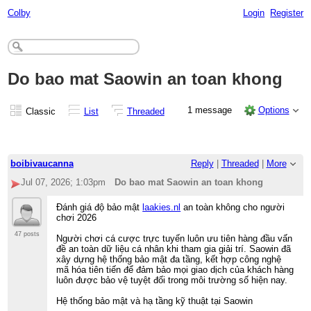
Colby
Login
Register
Do bao mat Saowin an toan khong
1 message
Options
Classic
List
Threaded
boibivaucanna
Reply
|
Threaded
|
More
Jul 07, 2026; 1:03pm
Do bao mat Saowin an toan khong
Đánh giá độ bảo mật
laakies.nl
an toàn không cho người
chơi 2026
47 posts
Người chơi cá cược trực tuyến luôn ưu tiên hàng đầu vấn
đề an toàn dữ liệu cá nhân khi tham gia giải trí. Saowin đã
xây dựng hệ thống bảo mật đa tầng, kết hợp công nghệ
mã hóa tiên tiến để đảm bảo mọi giao dịch của khách hàng
luôn được bảo vệ tuyệt đối trong môi trường số hiện nay.
Hệ thống bảo mật và hạ tầng kỹ thuật tại Saowin